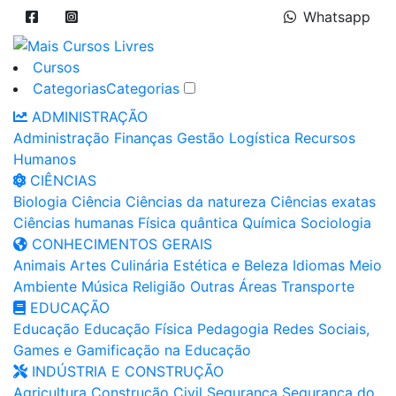
Whatsapp
Cursos
Categorias
Categorias
ADMINISTRAÇÃO
Administração
Finanças
Gestão
Logística
Recursos
Humanos
CIÊNCIAS
Biologia
Ciência
Ciências da natureza
Ciências exatas
Ciências humanas
Física quântica
Química
Sociologia
CONHECIMENTOS GERAIS
Animais
Artes
Culinária
Estética e Beleza
Idiomas
Meio
Ambiente
Música
Religião
Outras Áreas
Transporte
EDUCAÇÃO
Educação
Educação Física
Pedagogia
Redes Sociais,
Games e Gamificação na Educação
INDÚSTRIA E CONSTRUÇÃO
Agricultura
Construção Civil
Segurança
Segurança do