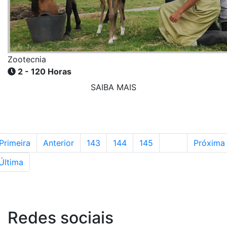
Zootecnia
2 - 120 Horas
SAIBA MAIS
Primeira
Anterior
143
144
145
146
Próxima
Última
Redes
sociais