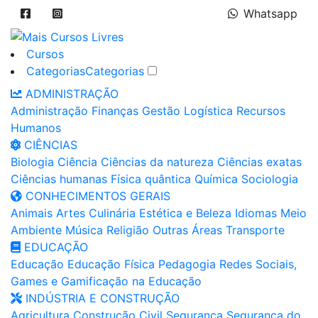
Whatsapp
Cursos
Categorias
Categorias
ADMINISTRAÇÃO
Administração
Finanças
Gestão
Logística
Recursos
Humanos
CIÊNCIAS
Biologia
Ciência
Ciências da natureza
Ciências exatas
Ciências humanas
Física quântica
Química
Sociologia
CONHECIMENTOS GERAIS
Animais
Artes
Culinária
Estética e Beleza
Idiomas
Meio
Ambiente
Música
Religião
Outras Áreas
Transporte
EDUCAÇÃO
Educação
Educação Física
Pedagogia
Redes Sociais,
Games e Gamificação na Educação
INDÚSTRIA E CONSTRUÇÃO
Agricultura
Construção Civil
Segurança
Segurança do