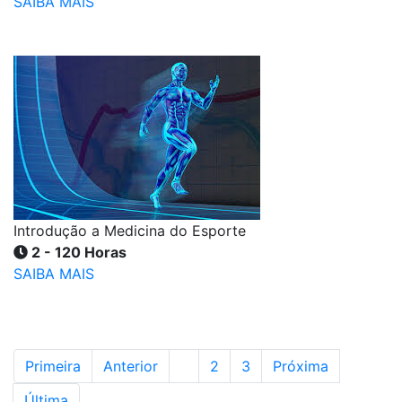
SAIBA MAIS
Introdução a Medicina do Esporte
2 - 120 Horas
SAIBA MAIS
Primeira
Anterior
1
2
3
Próxima
Última