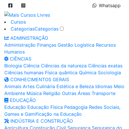
Whatsapp
Cursos
Categorias
Categorias
ADMINISTRAÇÃO
Administração
Finanças
Gestão
Logística
Recursos
Humanos
CIÊNCIAS
Biologia
Ciência
Ciências da natureza
Ciências exatas
Ciências humanas
Física quântica
Química
Sociologia
CONHECIMENTOS GERAIS
Animais
Artes
Culinária
Estética e Beleza
Idiomas
Meio
Ambiente
Música
Religião
Outras Áreas
Transporte
EDUCAÇÃO
Educação
Educação Física
Pedagogia
Redes Sociais,
Games e Gamificação na Educação
INDÚSTRIA E CONSTRUÇÃO
Agricultura
Construção Civil
Segurança
Segurança do