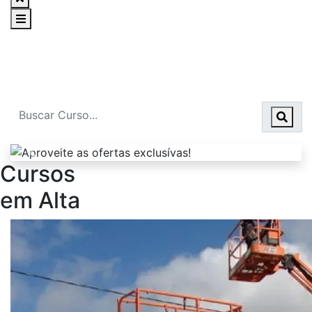
Mais Cursos Livres - C
Encontre seu curso e comece a
estudar agora!
Cursos
em Alta