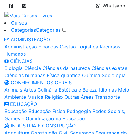
Whatsapp
Cursos
Categorias
Categorias
ADMINISTRAÇÃO
Administração
Finanças
Gestão
Logística
Recursos
Humanos
CIÊNCIAS
Biologia
Ciência
Ciências da natureza
Ciências exatas
Ciências humanas
Física quântica
Química
Sociologia
CONHECIMENTOS GERAIS
Animais
Artes
Culinária
Estética e Beleza
Idiomas
Meio
Ambiente
Música
Religião
Outras Áreas
Transporte
EDUCAÇÃO
Educação
Educação Física
Pedagogia
Redes Sociais,
Games e Gamificação na Educação
INDÚSTRIA E CONSTRUÇÃO
Agricultura
Construção Civil
Segurança
Segurança do