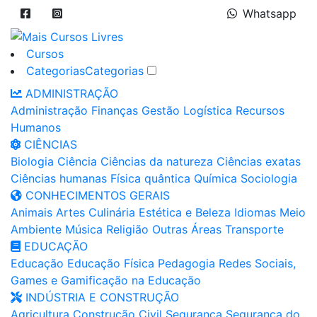
Whatsapp
Cursos
Categorias
Categorias
ADMINISTRAÇÃO
Administração
Finanças
Gestão
Logística
Recursos
Humanos
CIÊNCIAS
Biologia
Ciência
Ciências da natureza
Ciências exatas
Ciências humanas
Física quântica
Química
Sociologia
CONHECIMENTOS GERAIS
Animais
Artes
Culinária
Estética e Beleza
Idiomas
Meio
Ambiente
Música
Religião
Outras Áreas
Transporte
EDUCAÇÃO
Educação
Educação Física
Pedagogia
Redes Sociais,
Games e Gamificação na Educação
INDÚSTRIA E CONSTRUÇÃO
Agricultura
Construção Civil
Segurança
Segurança do