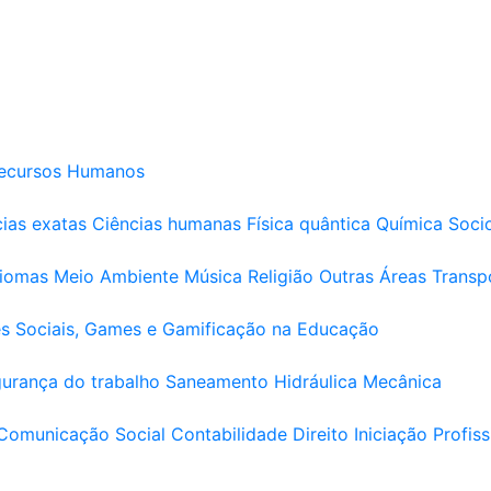
ecursos Humanos
ias exatas
Ciências humanas
Física quântica
Química
Soci
diomas
Meio Ambiente
Música
Religião
Outras Áreas
Transp
s Sociais, Games e Gamificação na Educação
urança do trabalho
Saneamento
Hidráulica
Mecânica
Comunicação Social
Contabilidade
Direito
Iniciação Profiss