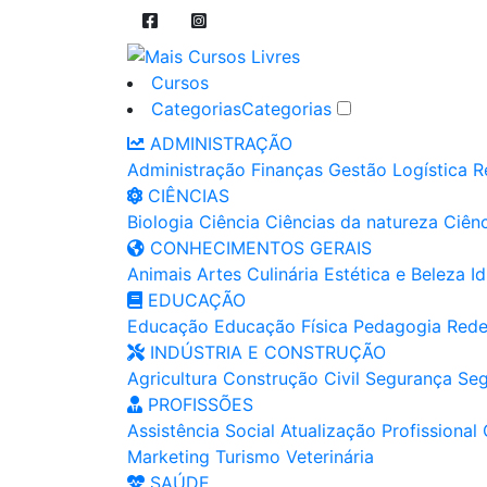
Cursos
Categorias
Categorias
ADMINISTRAÇÃO
Administração
Finanças
Gestão
Logística
R
CIÊNCIAS
Biologia
Ciência
Ciências da natureza
Ciênc
CONHECIMENTOS GERAIS
Animais
Artes
Culinária
Estética e Beleza
I
EDUCAÇÃO
Educação
Educação Física
Pedagogia
Rede
INDÚSTRIA E CONSTRUÇÃO
Agricultura
Construção Civil
Segurança
Seg
PROFISSÕES
Assistência Social
Atualização Profissional
Marketing
Turismo
Veterinária
SAÚDE