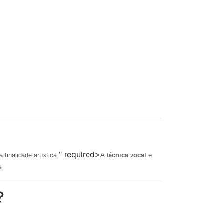
" required>
finalidade artística.
A
técnica vocal
é
a.
?