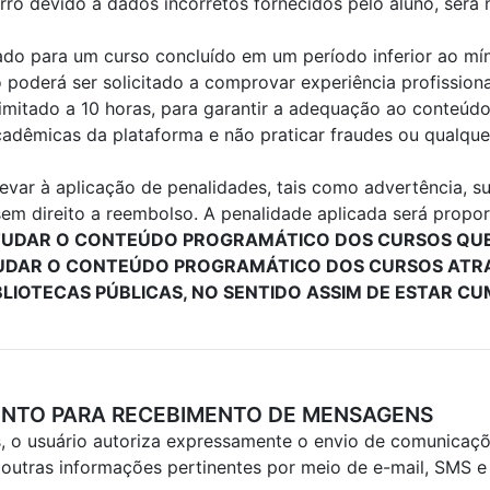
erro devido a dados incorretos fornecidos pelo aluno, ser
cado para um curso concluído em um período inferior ao mí
o poderá ser solicitado a comprovar experiência profission
imitado a 10 horas, para garantir a adequação ao conteúd
acadêmicas da plataforma e não praticar fraudes ou qualqu
ar à aplicação de penalidades, tais como advertência, s
em direito a reembolso. A penalidade aplicada será propor
STUDAR O CONTEÚDO PROGRAMÁTICO DOS CURSOS QUE 
TUDAR O CONTEÚDO PROGRAMÁTICO DOS CURSOS ATRA
BLIOTECAS PÚBLICAS, NO SENTIDO ASSIM DE ESTAR 
ENTO PARA RECEBIMENTO DE MENSAGENS
s, o usuário autoriza expressamente o envio de comunicaç
e outras informações pertinentes por meio de e-mail, SMS 