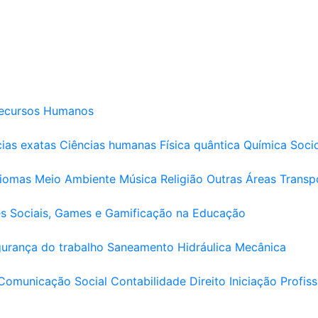
ecursos Humanos
ias exatas
Ciências humanas
Física quântica
Química
Soci
diomas
Meio Ambiente
Música
Religião
Outras Áreas
Transp
s Sociais, Games e Gamificação na Educação
urança do trabalho
Saneamento
Hidráulica
Mecânica
Comunicação Social
Contabilidade
Direito
Iniciação Profiss