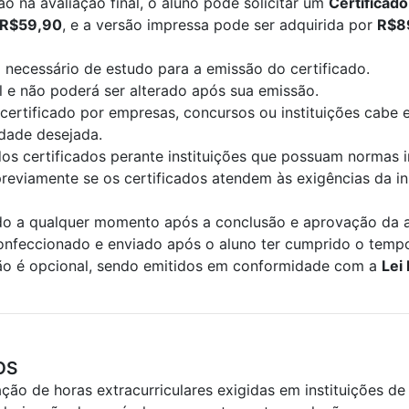
 na avaliação final, o aluno pode solicitar um
Certificad
R$59,90
, e a versão impressa pode ser adquirida por
R$8
necessário de estudo para a emissão do certificado.
el e não poderá ser alterado após sua emissão.
certificado por empresas, concursos ou instituições cabe 
idade desejada.
os certificados perante instituições que possuam normas i
previamente se os certificados atendem às exigências da in
cado a qualquer momento após a conclusão e aprovação da a
confeccionado e enviado após o aluno ter cumprido o temp
são é opcional, sendo emitidos em conformidade com a
Lei
OS
o de horas extracurriculares exigidas em instituições de 