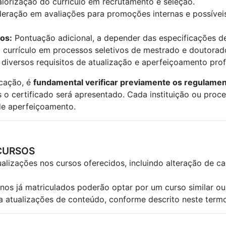
lorização do currículo em recrutamento e seleção.
eração em avaliações para promoções internas e possíveis 
os:
Pontuação adicional, a depender das especificações de
currículo em processos seletivos de mestrado e doutorad
diversos requisitos de atualização e aperfeiçoamento profi
icação, é
fundamental verificar previamente os regulame
o certificado será apresentado. Cada instituição ou proces
 de aperfeiçoamento.
 CURSOS
ualizações nos cursos oferecidos, incluindo alteração de c
os já matriculados poderão optar por um curso similar ou
a atualizações de conteúdo, conforme descrito neste term