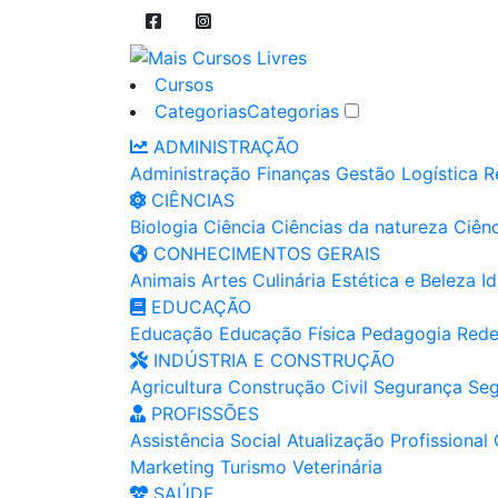
Cursos
Categorias
Categorias
ADMINISTRAÇÃO
Administração
Finanças
Gestão
Logística
R
CIÊNCIAS
Biologia
Ciência
Ciências da natureza
Ciênc
CONHECIMENTOS GERAIS
Animais
Artes
Culinária
Estética e Beleza
I
EDUCAÇÃO
Educação
Educação Física
Pedagogia
Rede
INDÚSTRIA E CONSTRUÇÃO
Agricultura
Construção Civil
Segurança
Seg
PROFISSÕES
Assistência Social
Atualização Profissional
Marketing
Turismo
Veterinária
SAÚDE