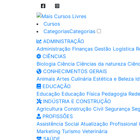
Cursos
Categorias
Categorias
ADMINISTRAÇÃO
Administração
Finanças
Gestão
Logística
R
CIÊNCIAS
Biologia
Ciência
Ciências da natureza
Ciênc
CONHECIMENTOS GERAIS
Animais
Artes
Culinária
Estética e Beleza
I
EDUCAÇÃO
Educação
Educação Física
Pedagogia
Rede
INDÚSTRIA E CONSTRUÇÃO
Agricultura
Construção Civil
Segurança
Seg
PROFISSÕES
Assistência Social
Atualização Profissional
Marketing
Turismo
Veterinária
SAÚDE