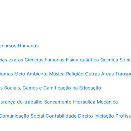
ecursos Humanos
ias exatas
Ciências humanas
Física quântica
Química
Soci
diomas
Meio Ambiente
Música
Religião
Outras Áreas
Transp
s Sociais, Games e Gamificação na Educação
urança do trabalho
Saneamento
Hidráulica
Mecânica
Comunicação Social
Contabilidade
Direito
Iniciação Profiss