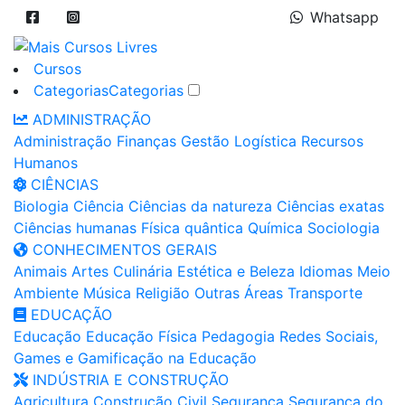
Whatsapp
Cursos
Categorias
Categorias
ADMINISTRAÇÃO
Administração
Finanças
Gestão
Logística
Recursos
Humanos
CIÊNCIAS
Biologia
Ciência
Ciências da natureza
Ciências exatas
Ciências humanas
Física quântica
Química
Sociologia
CONHECIMENTOS GERAIS
Animais
Artes
Culinária
Estética e Beleza
Idiomas
Meio
Ambiente
Música
Religião
Outras Áreas
Transporte
EDUCAÇÃO
Educação
Educação Física
Pedagogia
Redes Sociais,
Games e Gamificação na Educação
INDÚSTRIA E CONSTRUÇÃO
Agricultura
Construção Civil
Segurança
Segurança do