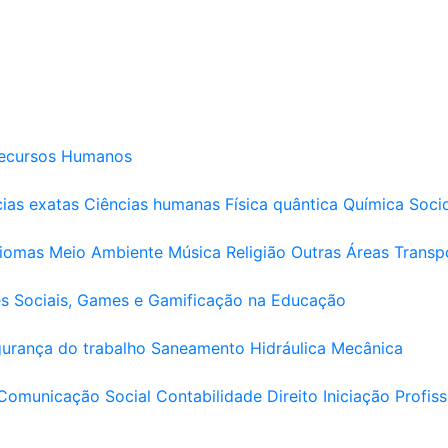
ecursos Humanos
ias exatas
Ciências humanas
Física quântica
Química
Soci
diomas
Meio Ambiente
Música
Religião
Outras Áreas
Transp
s Sociais, Games e Gamificação na Educação
urança do trabalho
Saneamento
Hidráulica
Mecânica
Comunicação Social
Contabilidade
Direito
Iniciação Profiss