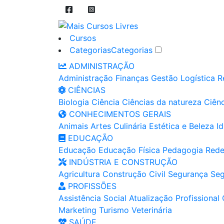
Cursos
Categorias
Categorias
ADMINISTRAÇÃO
Administração
Finanças
Gestão
Logística
R
CIÊNCIAS
Biologia
Ciência
Ciências da natureza
Ciênc
CONHECIMENTOS GERAIS
Animais
Artes
Culinária
Estética e Beleza
I
EDUCAÇÃO
Educação
Educação Física
Pedagogia
Rede
INDÚSTRIA E CONSTRUÇÃO
Agricultura
Construção Civil
Segurança
Seg
PROFISSÕES
Assistência Social
Atualização Profissional
Marketing
Turismo
Veterinária
SAÚDE