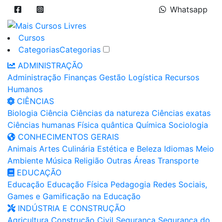
Whatsapp
Cursos
Categorias
Categorias
ADMINISTRAÇÃO
Administração
Finanças
Gestão
Logística
Recursos
Humanos
CIÊNCIAS
Biologia
Ciência
Ciências da natureza
Ciências exatas
Ciências humanas
Física quântica
Química
Sociologia
CONHECIMENTOS GERAIS
Animais
Artes
Culinária
Estética e Beleza
Idiomas
Meio
Ambiente
Música
Religião
Outras Áreas
Transporte
EDUCAÇÃO
Educação
Educação Física
Pedagogia
Redes Sociais,
Games e Gamificação na Educação
INDÚSTRIA E CONSTRUÇÃO
Agricultura
Construção Civil
Segurança
Segurança do