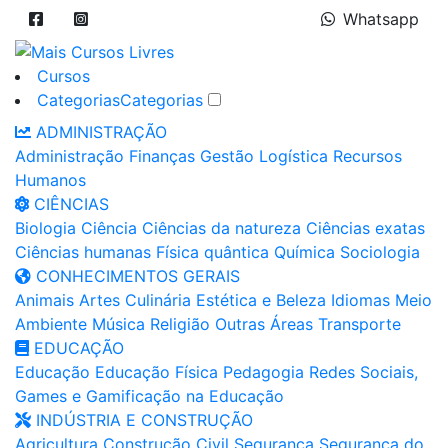
Whatsapp
Cursos
Categorias
Categorias
ADMINISTRAÇÃO
Administração
Finanças
Gestão
Logística
Recursos
Humanos
CIÊNCIAS
Biologia
Ciência
Ciências da natureza
Ciências exatas
Ciências humanas
Física quântica
Química
Sociologia
CONHECIMENTOS GERAIS
Animais
Artes
Culinária
Estética e Beleza
Idiomas
Meio
Ambiente
Música
Religião
Outras Áreas
Transporte
EDUCAÇÃO
Educação
Educação Física
Pedagogia
Redes Sociais,
Games e Gamificação na Educação
INDÚSTRIA E CONSTRUÇÃO
Agricultura
Construção Civil
Segurança
Segurança do