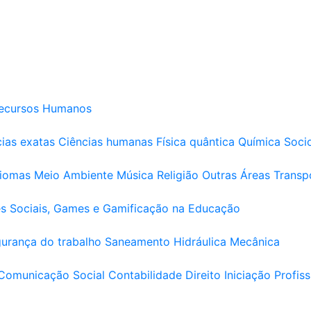
ecursos Humanos
ias exatas
Ciências humanas
Física quântica
Química
Soci
diomas
Meio Ambiente
Música
Religião
Outras Áreas
Transp
s Sociais, Games e Gamificação na Educação
urança do trabalho
Saneamento
Hidráulica
Mecânica
Comunicação Social
Contabilidade
Direito
Iniciação Profiss