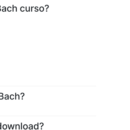
Bach curso?
 Bach?
 download?