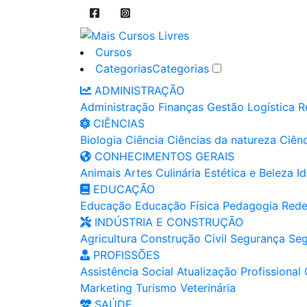
Cursos
Categorias
Categorias
ADMINISTRAÇÃO
Administração
Finanças
Gestão
Logística
R
CIÊNCIAS
Biologia
Ciência
Ciências da natureza
Ciênc
CONHECIMENTOS GERAIS
Animais
Artes
Culinária
Estética e Beleza
I
EDUCAÇÃO
Educação
Educação Física
Pedagogia
Rede
INDÚSTRIA E CONSTRUÇÃO
Agricultura
Construção Civil
Segurança
Seg
PROFISSÕES
Assistência Social
Atualização Profissional
Marketing
Turismo
Veterinária
SAÚDE