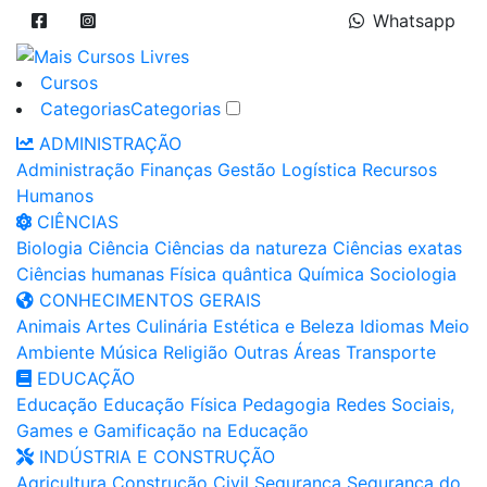
Whatsapp
Cursos
Categorias
Categorias
ADMINISTRAÇÃO
Administração
Finanças
Gestão
Logística
Recursos
Humanos
CIÊNCIAS
Biologia
Ciência
Ciências da natureza
Ciências exatas
Ciências humanas
Física quântica
Química
Sociologia
CONHECIMENTOS GERAIS
Animais
Artes
Culinária
Estética e Beleza
Idiomas
Meio
Ambiente
Música
Religião
Outras Áreas
Transporte
EDUCAÇÃO
Educação
Educação Física
Pedagogia
Redes Sociais,
Games e Gamificação na Educação
INDÚSTRIA E CONSTRUÇÃO
Agricultura
Construção Civil
Segurança
Segurança do