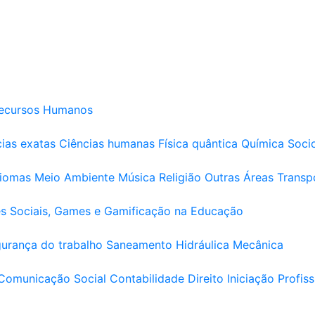
ecursos Humanos
ias exatas
Ciências humanas
Física quântica
Química
Soci
diomas
Meio Ambiente
Música
Religião
Outras Áreas
Transp
s Sociais, Games e Gamificação na Educação
urança do trabalho
Saneamento
Hidráulica
Mecânica
Comunicação Social
Contabilidade
Direito
Iniciação Profiss