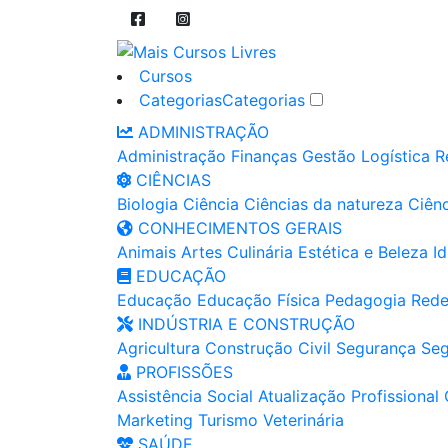
Cursos
Categorias
Categorias
ADMINISTRAÇÃO
Administração
Finanças
Gestão
Logística
R
CIÊNCIAS
Biologia
Ciência
Ciências da natureza
Ciênc
CONHECIMENTOS GERAIS
Animais
Artes
Culinária
Estética e Beleza
I
EDUCAÇÃO
Educação
Educação Física
Pedagogia
Rede
INDÚSTRIA E CONSTRUÇÃO
Agricultura
Construção Civil
Segurança
Seg
PROFISSÕES
Assistência Social
Atualização Profissional
Marketing
Turismo
Veterinária
SAÚDE