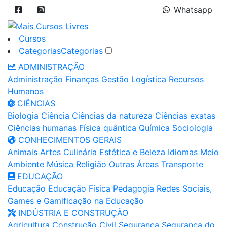
Whatsapp
Cursos
Categorias
Categorias
ADMINISTRAÇÃO
Administração
Finanças
Gestão
Logística
Recursos
Humanos
CIÊNCIAS
Biologia
Ciência
Ciências da natureza
Ciências exatas
Ciências humanas
Física quântica
Química
Sociologia
CONHECIMENTOS GERAIS
Animais
Artes
Culinária
Estética e Beleza
Idiomas
Meio
Ambiente
Música
Religião
Outras Áreas
Transporte
EDUCAÇÃO
Educação
Educação Física
Pedagogia
Redes Sociais,
Games e Gamificação na Educação
INDÚSTRIA E CONSTRUÇÃO
Agricultura
Construção Civil
Segurança
Segurança do