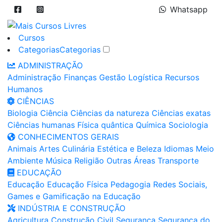
Whatsapp
Cursos
Categorias
Categorias
ADMINISTRAÇÃO
Administração
Finanças
Gestão
Logística
Recursos
Humanos
CIÊNCIAS
Biologia
Ciência
Ciências da natureza
Ciências exatas
Ciências humanas
Física quântica
Química
Sociologia
CONHECIMENTOS GERAIS
Animais
Artes
Culinária
Estética e Beleza
Idiomas
Meio
Ambiente
Música
Religião
Outras Áreas
Transporte
EDUCAÇÃO
Educação
Educação Física
Pedagogia
Redes Sociais,
Games e Gamificação na Educação
INDÚSTRIA E CONSTRUÇÃO
Agricultura
Construção Civil
Segurança
Segurança do