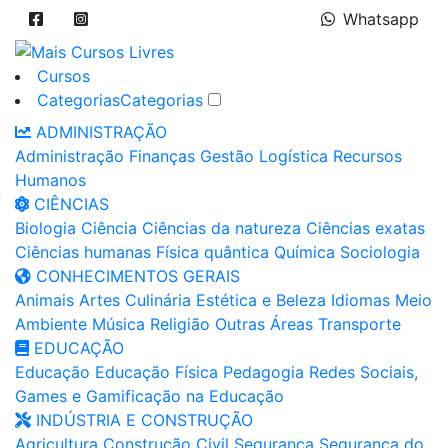
Whatsapp
Cursos
Categorias
Categorias
ADMINISTRAÇÃO
Administração
Finanças
Gestão
Logística
Recursos
Humanos
CIÊNCIAS
Biologia
Ciência
Ciências da natureza
Ciências exatas
Ciências humanas
Física quântica
Química
Sociologia
CONHECIMENTOS GERAIS
Animais
Artes
Culinária
Estética e Beleza
Idiomas
Meio
Ambiente
Música
Religião
Outras Áreas
Transporte
EDUCAÇÃO
Educação
Educação Física
Pedagogia
Redes Sociais,
Games e Gamificação na Educação
INDÚSTRIA E CONSTRUÇÃO
Agricultura
Construção Civil
Segurança
Segurança do