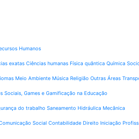
ecursos Humanos
ias exatas
Ciências humanas
Física quântica
Química
Soci
diomas
Meio Ambiente
Música
Religião
Outras Áreas
Transp
s Sociais, Games e Gamificação na Educação
urança do trabalho
Saneamento
Hidráulica
Mecânica
Comunicação Social
Contabilidade
Direito
Iniciação Profiss