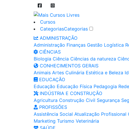
Cursos
Categorias
Categorias
ADMINISTRAÇÃO
Administração
Finanças
Gestão
Logística
R
CIÊNCIAS
Biologia
Ciência
Ciências da natureza
Ciênc
CONHECIMENTOS GERAIS
Animais
Artes
Culinária
Estética e Beleza
I
EDUCAÇÃO
Educação
Educação Física
Pedagogia
Rede
INDÚSTRIA E CONSTRUÇÃO
Agricultura
Construção Civil
Segurança
Seg
PROFISSÕES
Assistência Social
Atualização Profissional
Marketing
Turismo
Veterinária
SAÚDE