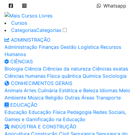
Whatsapp
Cursos
Categorias
Categorias
ADMINISTRAÇÃO
Administração
Finanças
Gestão
Logística
Recursos
Humanos
CIÊNCIAS
Biologia
Ciência
Ciências da natureza
Ciências exatas
Ciências humanas
Física quântica
Química
Sociologia
CONHECIMENTOS GERAIS
Animais
Artes
Culinária
Estética e Beleza
Idiomas
Meio
Ambiente
Música
Religião
Outras Áreas
Transporte
EDUCAÇÃO
Educação
Educação Física
Pedagogia
Redes Sociais,
Games e Gamificação na Educação
INDÚSTRIA E CONSTRUÇÃO
Agricultura
Construção Civil
Segurança
Segurança do