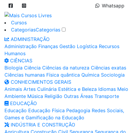
Whatsapp
Cursos
Categorias
Categorias
ADMINISTRAÇÃO
Administração
Finanças
Gestão
Logística
Recursos
Humanos
CIÊNCIAS
Biologia
Ciência
Ciências da natureza
Ciências exatas
Ciências humanas
Física quântica
Química
Sociologia
CONHECIMENTOS GERAIS
Animais
Artes
Culinária
Estética e Beleza
Idiomas
Meio
Ambiente
Música
Religião
Outras Áreas
Transporte
EDUCAÇÃO
Educação
Educação Física
Pedagogia
Redes Sociais,
Games e Gamificação na Educação
INDÚSTRIA E CONSTRUÇÃO
Agricultura
Construção Civil
Segurança
Segurança do