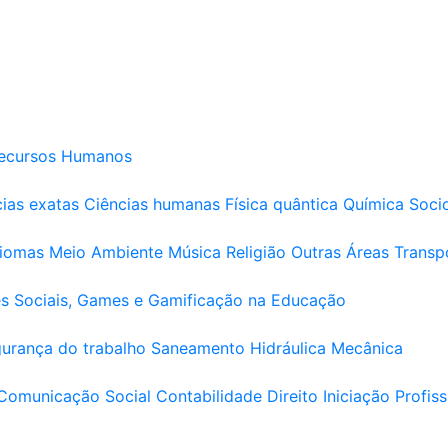
ecursos Humanos
ias exatas
Ciências humanas
Física quântica
Química
Soci
diomas
Meio Ambiente
Música
Religião
Outras Áreas
Transp
s Sociais, Games e Gamificação na Educação
urança do trabalho
Saneamento
Hidráulica
Mecânica
Comunicação Social
Contabilidade
Direito
Iniciação Profiss