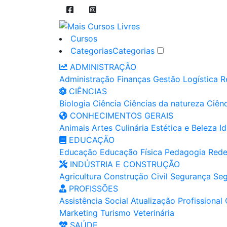
Cursos
Categorias
Categorias
ADMINISTRAÇÃO
Administração
Finanças
Gestão
Logística
R
CIÊNCIAS
Biologia
Ciência
Ciências da natureza
Ciênc
CONHECIMENTOS GERAIS
Animais
Artes
Culinária
Estética e Beleza
I
EDUCAÇÃO
Educação
Educação Física
Pedagogia
Rede
INDÚSTRIA E CONSTRUÇÃO
Agricultura
Construção Civil
Segurança
Seg
PROFISSÕES
Assistência Social
Atualização Profissional
Marketing
Turismo
Veterinária
SAÚDE