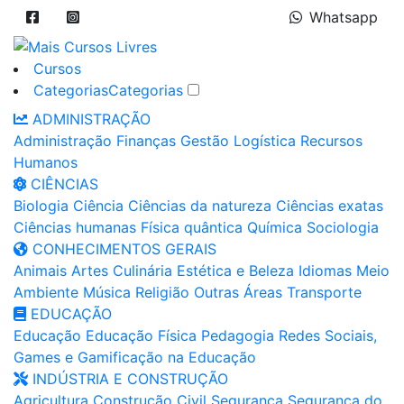
Whatsapp
Cursos
Categorias
Categorias
ADMINISTRAÇÃO
Administração
Finanças
Gestão
Logística
Recursos
Humanos
CIÊNCIAS
Biologia
Ciência
Ciências da natureza
Ciências exatas
Ciências humanas
Física quântica
Química
Sociologia
CONHECIMENTOS GERAIS
Animais
Artes
Culinária
Estética e Beleza
Idiomas
Meio
Ambiente
Música
Religião
Outras Áreas
Transporte
EDUCAÇÃO
Educação
Educação Física
Pedagogia
Redes Sociais,
Games e Gamificação na Educação
INDÚSTRIA E CONSTRUÇÃO
Agricultura
Construção Civil
Segurança
Segurança do