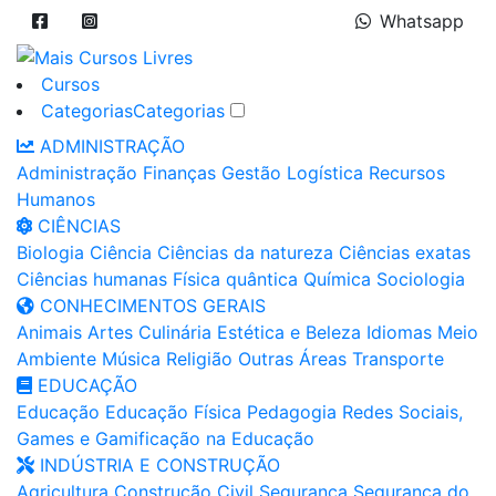
Whatsapp
Cursos
Categorias
Categorias
ADMINISTRAÇÃO
Administração
Finanças
Gestão
Logística
Recursos
Humanos
CIÊNCIAS
Biologia
Ciência
Ciências da natureza
Ciências exatas
Ciências humanas
Física quântica
Química
Sociologia
CONHECIMENTOS GERAIS
Animais
Artes
Culinária
Estética e Beleza
Idiomas
Meio
Ambiente
Música
Religião
Outras Áreas
Transporte
EDUCAÇÃO
Educação
Educação Física
Pedagogia
Redes Sociais,
Games e Gamificação na Educação
INDÚSTRIA E CONSTRUÇÃO
Agricultura
Construção Civil
Segurança
Segurança do