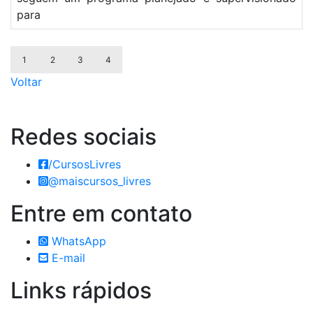
para
1
2
3
4
Voltar
Redes
sociais
/CursosLivres
@maiscursos_livres
Entre em
contato
WhatsApp
E-mail
Links
rápidos