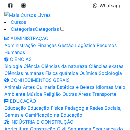
Whatsapp
Cursos
Categorias
Categorias
ADMINISTRAÇÃO
Administração
Finanças
Gestão
Logística
Recursos
Humanos
CIÊNCIAS
Biologia
Ciência
Ciências da natureza
Ciências exatas
Ciências humanas
Física quântica
Química
Sociologia
CONHECIMENTOS GERAIS
Animais
Artes
Culinária
Estética e Beleza
Idiomas
Meio
Ambiente
Música
Religião
Outras Áreas
Transporte
EDUCAÇÃO
Educação
Educação Física
Pedagogia
Redes Sociais,
Games e Gamificação na Educação
INDÚSTRIA E CONSTRUÇÃO
Agricultura
Construção Civil
Segurança
Segurança do