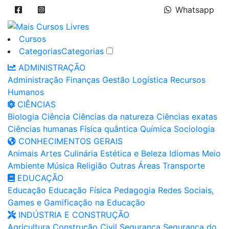
Whatsapp
Cursos
Categorias
Categorias
ADMINISTRAÇÃO
Administração
Finanças
Gestão
Logística
Recursos
Humanos
CIÊNCIAS
Biologia
Ciência
Ciências da natureza
Ciências exatas
Ciências humanas
Física quântica
Química
Sociologia
CONHECIMENTOS GERAIS
Animais
Artes
Culinária
Estética e Beleza
Idiomas
Meio
Ambiente
Música
Religião
Outras Áreas
Transporte
EDUCAÇÃO
Educação
Educação Física
Pedagogia
Redes Sociais,
Games e Gamificação na Educação
INDÚSTRIA E CONSTRUÇÃO
Agricultura
Construção Civil
Segurança
Segurança do