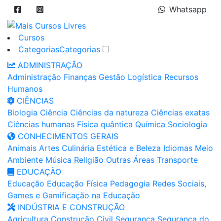
Whatsapp
Cursos
Categorias
Categorias
ADMINISTRAÇÃO
Administração
Finanças
Gestão
Logística
Recursos
Humanos
CIÊNCIAS
Biologia
Ciência
Ciências da natureza
Ciências exatas
Ciências humanas
Física quântica
Química
Sociologia
CONHECIMENTOS GERAIS
Animais
Artes
Culinária
Estética e Beleza
Idiomas
Meio
Ambiente
Música
Religião
Outras Áreas
Transporte
EDUCAÇÃO
Educação
Educação Física
Pedagogia
Redes Sociais,
Games e Gamificação na Educação
INDÚSTRIA E CONSTRUÇÃO
Agricultura
Construção Civil
Segurança
Segurança do