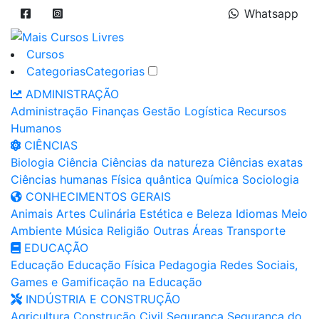
Whatsapp
Cursos
Categorias
Categorias
ADMINISTRAÇÃO
Administração
Finanças
Gestão
Logística
Recursos
Humanos
CIÊNCIAS
Biologia
Ciência
Ciências da natureza
Ciências exatas
Ciências humanas
Física quântica
Química
Sociologia
CONHECIMENTOS GERAIS
Animais
Artes
Culinária
Estética e Beleza
Idiomas
Meio
Ambiente
Música
Religião
Outras Áreas
Transporte
EDUCAÇÃO
Educação
Educação Física
Pedagogia
Redes Sociais,
Games e Gamificação na Educação
INDÚSTRIA E CONSTRUÇÃO
Agricultura
Construção Civil
Segurança
Segurança do