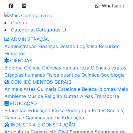
Whatsapp
Cursos
Categorias
Categorias
ADMINISTRAÇÃO
Administração
Finanças
Gestão
Logística
Recursos
Humanos
CIÊNCIAS
Biologia
Ciência
Ciências da natureza
Ciências exatas
Ciências humanas
Física quântica
Química
Sociologia
CONHECIMENTOS GERAIS
Animais
Artes
Culinária
Estética e Beleza
Idiomas
Meio
Ambiente
Música
Religião
Outras Áreas
Transporte
EDUCAÇÃO
Educação
Educação Física
Pedagogia
Redes Sociais,
Games e Gamificação na Educação
INDÚSTRIA E CONSTRUÇÃO
Agricultura
Construção Civil
Segurança
Segurança do