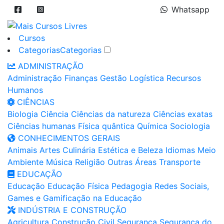
Whatsapp
Cursos
Categorias
Categorias
ADMINISTRAÇÃO
Administração
Finanças
Gestão
Logística
Recursos
Humanos
CIÊNCIAS
Biologia
Ciência
Ciências da natureza
Ciências exatas
Ciências humanas
Física quântica
Química
Sociologia
CONHECIMENTOS GERAIS
Animais
Artes
Culinária
Estética e Beleza
Idiomas
Meio
Ambiente
Música
Religião
Outras Áreas
Transporte
EDUCAÇÃO
Educação
Educação Física
Pedagogia
Redes Sociais,
Games e Gamificação na Educação
INDÚSTRIA E CONSTRUÇÃO
Agricultura
Construção Civil
Segurança
Segurança do