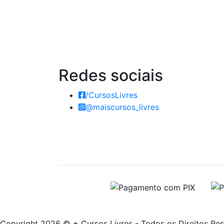
Redes
sociais
/CursosLivres
@maiscursos_livres
Copyright 2026 © + Cursos Livres - Todos os Direitos Re