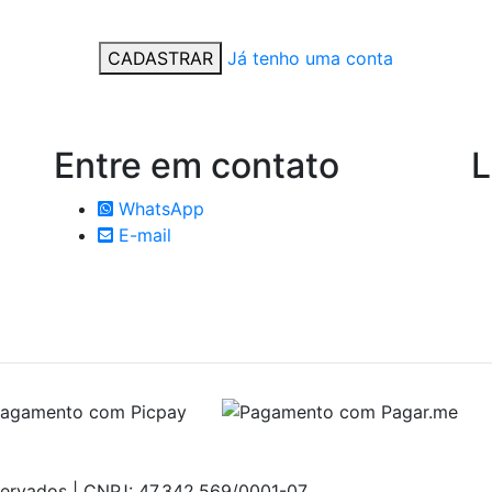
CADASTRAR
Já tenho uma conta
Entre em
contato
L
WhatsApp
E-mail
servados | CNPJ: 47.342.569/0001-07