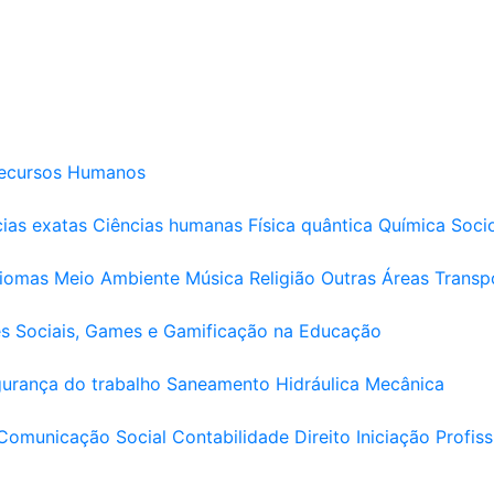
ecursos Humanos
ias exatas
Ciências humanas
Física quântica
Química
Soci
diomas
Meio Ambiente
Música
Religião
Outras Áreas
Transp
s Sociais, Games e Gamificação na Educação
urança do trabalho
Saneamento
Hidráulica
Mecânica
Comunicação Social
Contabilidade
Direito
Iniciação Profiss