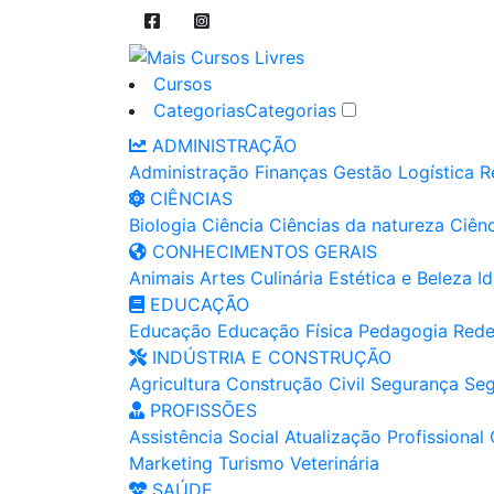
Cursos
Categorias
Categorias
ADMINISTRAÇÃO
Administração
Finanças
Gestão
Logística
R
CIÊNCIAS
Biologia
Ciência
Ciências da natureza
Ciênc
CONHECIMENTOS GERAIS
Animais
Artes
Culinária
Estética e Beleza
I
EDUCAÇÃO
Educação
Educação Física
Pedagogia
Rede
INDÚSTRIA E CONSTRUÇÃO
Agricultura
Construção Civil
Segurança
Seg
PROFISSÕES
Assistência Social
Atualização Profissional
Marketing
Turismo
Veterinária
SAÚDE