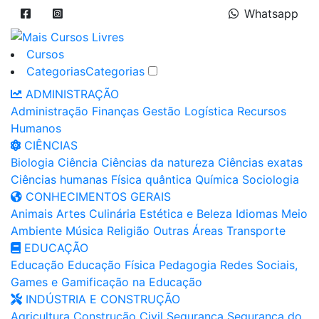
Whatsapp
Cursos
Categorias
Categorias
ADMINISTRAÇÃO
Administração
Finanças
Gestão
Logística
Recursos
Humanos
CIÊNCIAS
Biologia
Ciência
Ciências da natureza
Ciências exatas
Ciências humanas
Física quântica
Química
Sociologia
CONHECIMENTOS GERAIS
Animais
Artes
Culinária
Estética e Beleza
Idiomas
Meio
Ambiente
Música
Religião
Outras Áreas
Transporte
EDUCAÇÃO
Educação
Educação Física
Pedagogia
Redes Sociais,
Games e Gamificação na Educação
INDÚSTRIA E CONSTRUÇÃO
Agricultura
Construção Civil
Segurança
Segurança do