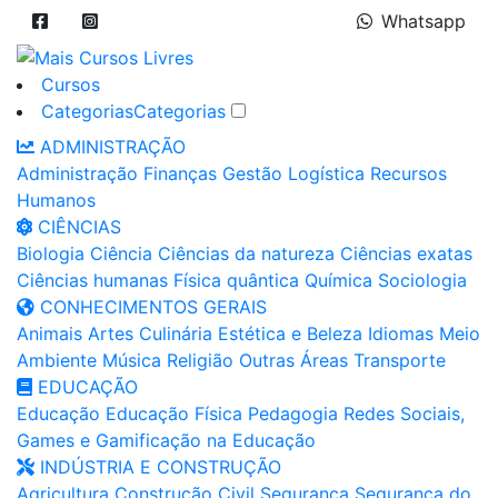
Whatsapp
Cursos
Categorias
Categorias
ADMINISTRAÇÃO
Administração
Finanças
Gestão
Logística
Recursos
Humanos
CIÊNCIAS
Biologia
Ciência
Ciências da natureza
Ciências exatas
Ciências humanas
Física quântica
Química
Sociologia
CONHECIMENTOS GERAIS
Animais
Artes
Culinária
Estética e Beleza
Idiomas
Meio
Ambiente
Música
Religião
Outras Áreas
Transporte
EDUCAÇÃO
Educação
Educação Física
Pedagogia
Redes Sociais,
Games e Gamificação na Educação
INDÚSTRIA E CONSTRUÇÃO
Agricultura
Construção Civil
Segurança
Segurança do