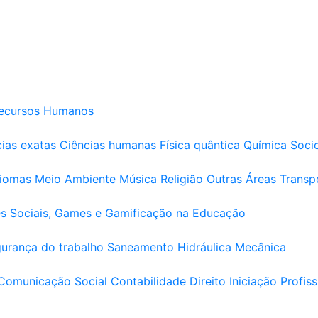
ecursos Humanos
ias exatas
Ciências humanas
Física quântica
Química
Soci
diomas
Meio Ambiente
Música
Religião
Outras Áreas
Transp
s Sociais, Games e Gamificação na Educação
urança do trabalho
Saneamento
Hidráulica
Mecânica
Comunicação Social
Contabilidade
Direito
Iniciação Profiss