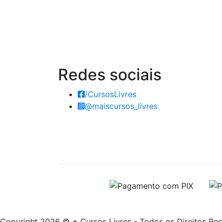
Redes
sociais
/CursosLivres
@maiscursos_livres
Copyright 2026 © + Cursos Livres - Todos os Direitos Re