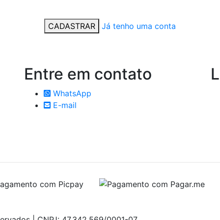
CADASTRAR
Já tenho uma conta
Entre em
contato
L
WhatsApp
E-mail
servados | CNPJ: 47.342.569/0001-07