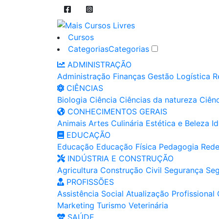
Cursos
Categorias
Categorias
ADMINISTRAÇÃO
Administração
Finanças
Gestão
Logística
R
CIÊNCIAS
Biologia
Ciência
Ciências da natureza
Ciênc
CONHECIMENTOS GERAIS
Animais
Artes
Culinária
Estética e Beleza
I
EDUCAÇÃO
Educação
Educação Física
Pedagogia
Rede
INDÚSTRIA E CONSTRUÇÃO
Agricultura
Construção Civil
Segurança
Seg
PROFISSÕES
Assistência Social
Atualização Profissional
Marketing
Turismo
Veterinária
SAÚDE