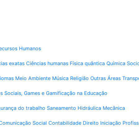
ecursos Humanos
ias exatas
Ciências humanas
Física quântica
Química
Soci
diomas
Meio Ambiente
Música
Religião
Outras Áreas
Transp
s Sociais, Games e Gamificação na Educação
urança do trabalho
Saneamento
Hidráulica
Mecânica
Comunicação Social
Contabilidade
Direito
Iniciação Profiss