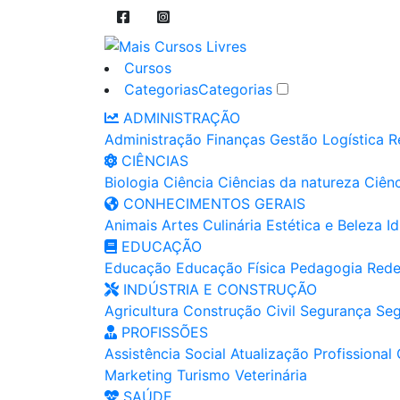
Cursos
Categorias
Categorias
ADMINISTRAÇÃO
Administração
Finanças
Gestão
Logística
R
CIÊNCIAS
Biologia
Ciência
Ciências da natureza
Ciênc
CONHECIMENTOS GERAIS
Animais
Artes
Culinária
Estética e Beleza
I
EDUCAÇÃO
Educação
Educação Física
Pedagogia
Rede
INDÚSTRIA E CONSTRUÇÃO
Agricultura
Construção Civil
Segurança
Seg
PROFISSÕES
Assistência Social
Atualização Profissional
Marketing
Turismo
Veterinária
SAÚDE