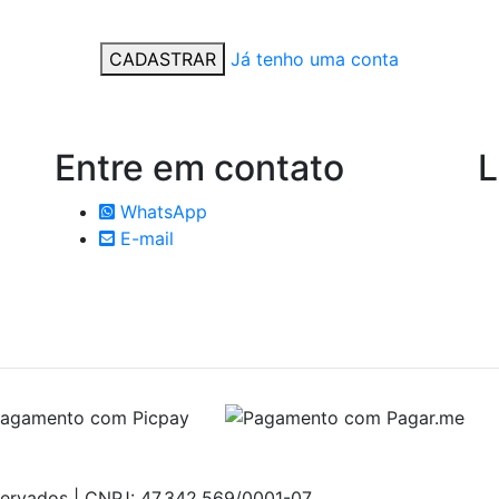
CADASTRAR
Já tenho uma conta
Entre em
contato
L
WhatsApp
E-mail
servados | CNPJ: 47.342.569/0001-07