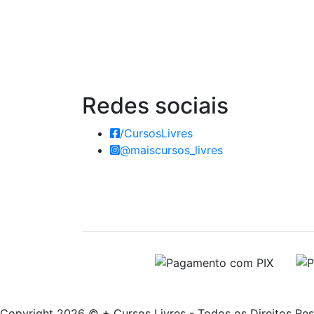
Redes
sociais
/CursosLivres
@maiscursos_livres
Copyright 2026 © + Cursos Livres - Todos os Direitos Re