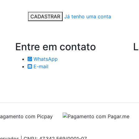
CADASTRAR
Já tenho uma conta
Entre em
contato
L
WhatsApp
E-mail
servados | CNPJ: 47.342.569/0001-07