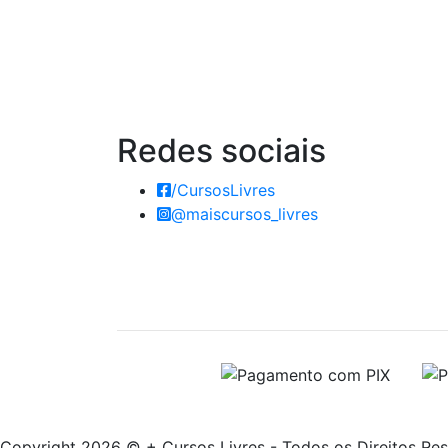
Redes
sociais
/CursosLivres
@maiscursos_livres
Copyright 2026 © + Cursos Livres - Todos os Direitos Re