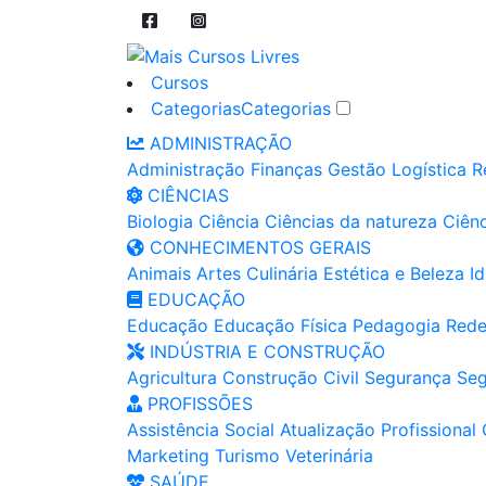
Cursos
Categorias
Categorias
ADMINISTRAÇÃO
Administração
Finanças
Gestão
Logística
R
CIÊNCIAS
Biologia
Ciência
Ciências da natureza
Ciênc
CONHECIMENTOS GERAIS
Animais
Artes
Culinária
Estética e Beleza
I
EDUCAÇÃO
Educação
Educação Física
Pedagogia
Rede
INDÚSTRIA E CONSTRUÇÃO
Agricultura
Construção Civil
Segurança
Seg
PROFISSÕES
Assistência Social
Atualização Profissional
Marketing
Turismo
Veterinária
SAÚDE