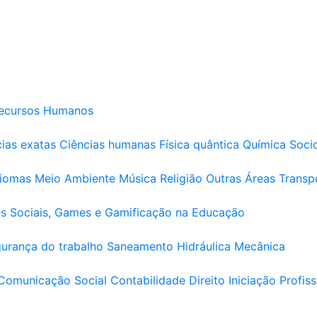
ecursos Humanos
ias exatas
Ciências humanas
Física quântica
Química
Soci
diomas
Meio Ambiente
Música
Religião
Outras Áreas
Transp
s Sociais, Games e Gamificação na Educação
urança do trabalho
Saneamento
Hidráulica
Mecânica
Comunicação Social
Contabilidade
Direito
Iniciação Profiss