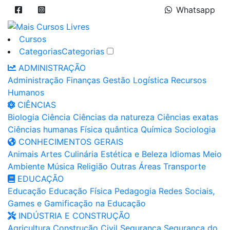
Whatsapp
Cursos
Categorias
Categorias
ADMINISTRAÇÃO
Administração
Finanças
Gestão
Logística
Recursos
Humanos
CIÊNCIAS
Biologia
Ciência
Ciências da natureza
Ciências exatas
Ciências humanas
Física quântica
Química
Sociologia
CONHECIMENTOS GERAIS
Animais
Artes
Culinária
Estética e Beleza
Idiomas
Meio
Ambiente
Música
Religião
Outras Áreas
Transporte
EDUCAÇÃO
Educação
Educação Física
Pedagogia
Redes Sociais,
Games e Gamificação na Educação
INDÚSTRIA E CONSTRUÇÃO
Agricultura
Construção Civil
Segurança
Segurança do