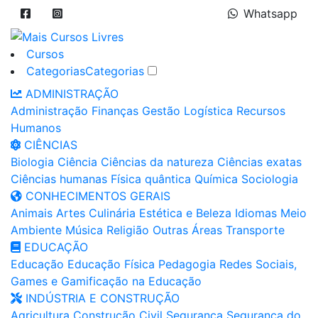
Whatsapp
Cursos
Categorias
Categorias
ADMINISTRAÇÃO
Administração
Finanças
Gestão
Logística
Recursos
Humanos
CIÊNCIAS
Biologia
Ciência
Ciências da natureza
Ciências exatas
Ciências humanas
Física quântica
Química
Sociologia
CONHECIMENTOS GERAIS
Animais
Artes
Culinária
Estética e Beleza
Idiomas
Meio
Ambiente
Música
Religião
Outras Áreas
Transporte
EDUCAÇÃO
Educação
Educação Física
Pedagogia
Redes Sociais,
Games e Gamificação na Educação
INDÚSTRIA E CONSTRUÇÃO
Agricultura
Construção Civil
Segurança
Segurança do