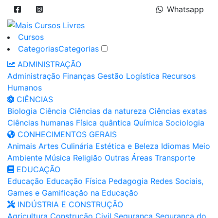
Whatsapp
Cursos
Categorias
Categorias
ADMINISTRAÇÃO
Administração
Finanças
Gestão
Logística
Recursos
Humanos
CIÊNCIAS
Biologia
Ciência
Ciências da natureza
Ciências exatas
Ciências humanas
Física quântica
Química
Sociologia
CONHECIMENTOS GERAIS
Animais
Artes
Culinária
Estética e Beleza
Idiomas
Meio
Ambiente
Música
Religião
Outras Áreas
Transporte
EDUCAÇÃO
Educação
Educação Física
Pedagogia
Redes Sociais,
Games e Gamificação na Educação
INDÚSTRIA E CONSTRUÇÃO
Agricultura
Construção Civil
Segurança
Segurança do