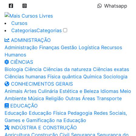
Whatsapp
Cursos
Categorias
Categorias
ADMINISTRAÇÃO
Administração
Finanças
Gestão
Logística
Recursos
Humanos
CIÊNCIAS
Biologia
Ciência
Ciências da natureza
Ciências exatas
Ciências humanas
Física quântica
Química
Sociologia
CONHECIMENTOS GERAIS
Animais
Artes
Culinária
Estética e Beleza
Idiomas
Meio
Ambiente
Música
Religião
Outras Áreas
Transporte
EDUCAÇÃO
Educação
Educação Física
Pedagogia
Redes Sociais,
Games e Gamificação na Educação
INDÚSTRIA E CONSTRUÇÃO
Agricultura
Construção Civil
Segurança
Segurança do