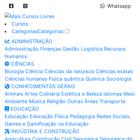
Whatsapp
Cursos
Categorias
Categorias
ADMINISTRAÇÃO
Administração
Finanças
Gestão
Logística
Recursos
Humanos
CIÊNCIAS
Biologia
Ciência
Ciências da natureza
Ciências exatas
Ciências humanas
Física quântica
Química
Sociologia
CONHECIMENTOS GERAIS
Animais
Artes
Culinária
Estética e Beleza
Idiomas
Meio
Ambiente
Música
Religião
Outras Áreas
Transporte
EDUCAÇÃO
Educação
Educação Física
Pedagogia
Redes Sociais,
Games e Gamificação na Educação
INDÚSTRIA E CONSTRUÇÃO
Agricultura
Construção Civil
Segurança
Segurança do