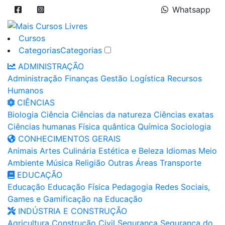
Whatsapp
Cursos
Categorias
Categorias
ADMINISTRAÇÃO
Administração
Finanças
Gestão
Logística
Recursos
Humanos
CIÊNCIAS
Biologia
Ciência
Ciências da natureza
Ciências exatas
Ciências humanas
Física quântica
Química
Sociologia
CONHECIMENTOS GERAIS
Animais
Artes
Culinária
Estética e Beleza
Idiomas
Meio
Ambiente
Música
Religião
Outras Áreas
Transporte
EDUCAÇÃO
Educação
Educação Física
Pedagogia
Redes Sociais,
Games e Gamificação na Educação
INDÚSTRIA E CONSTRUÇÃO
Agricultura
Construção Civil
Segurança
Segurança do