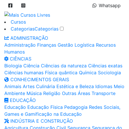
Whatsapp
Cursos
Categorias
Categorias
ADMINISTRAÇÃO
Administração
Finanças
Gestão
Logística
Recursos
Humanos
CIÊNCIAS
Biologia
Ciência
Ciências da natureza
Ciências exatas
Ciências humanas
Física quântica
Química
Sociologia
CONHECIMENTOS GERAIS
Animais
Artes
Culinária
Estética e Beleza
Idiomas
Meio
Ambiente
Música
Religião
Outras Áreas
Transporte
EDUCAÇÃO
Educação
Educação Física
Pedagogia
Redes Sociais,
Games e Gamificação na Educação
INDÚSTRIA E CONSTRUÇÃO
Agricultura
Construção Civil
Segurança
Segurança do