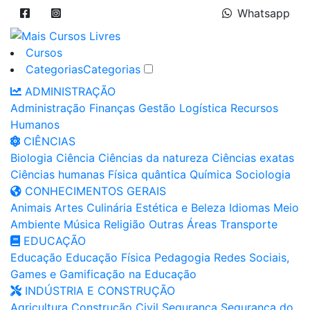
Whatsapp
Cursos
Categorias
Categorias
ADMINISTRAÇÃO
Administração
Finanças
Gestão
Logística
Recursos
Humanos
CIÊNCIAS
Biologia
Ciência
Ciências da natureza
Ciências exatas
Ciências humanas
Física quântica
Química
Sociologia
CONHECIMENTOS GERAIS
Animais
Artes
Culinária
Estética e Beleza
Idiomas
Meio
Ambiente
Música
Religião
Outras Áreas
Transporte
EDUCAÇÃO
Educação
Educação Física
Pedagogia
Redes Sociais,
Games e Gamificação na Educação
INDÚSTRIA E CONSTRUÇÃO
Agricultura
Construção Civil
Segurança
Segurança do