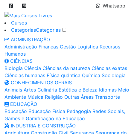
Whatsapp
Cursos
Categorias
Categorias
ADMINISTRAÇÃO
Administração
Finanças
Gestão
Logística
Recursos
Humanos
CIÊNCIAS
Biologia
Ciência
Ciências da natureza
Ciências exatas
Ciências humanas
Física quântica
Química
Sociologia
CONHECIMENTOS GERAIS
Animais
Artes
Culinária
Estética e Beleza
Idiomas
Meio
Ambiente
Música
Religião
Outras Áreas
Transporte
EDUCAÇÃO
Educação
Educação Física
Pedagogia
Redes Sociais,
Games e Gamificação na Educação
INDÚSTRIA E CONSTRUÇÃO
Agricultura
Construção Civil
Segurança
Segurança do