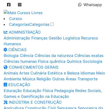
Whatsapp
Cursos
Categorias
Categorias
ADMINISTRAÇÃO
Administração
Finanças
Gestão
Logística
Recursos
Humanos
CIÊNCIAS
Biologia
Ciência
Ciências da natureza
Ciências exatas
Ciências humanas
Física quântica
Química
Sociologia
CONHECIMENTOS GERAIS
Animais
Artes
Culinária
Estética e Beleza
Idiomas
Meio
Ambiente
Música
Religião
Outras Áreas
Transporte
EDUCAÇÃO
Educação
Educação Física
Pedagogia
Redes Sociais,
Games e Gamificação na Educação
INDÚSTRIA E CONSTRUÇÃO
Agricultura
Construção Civil
Segurança
Segurança do