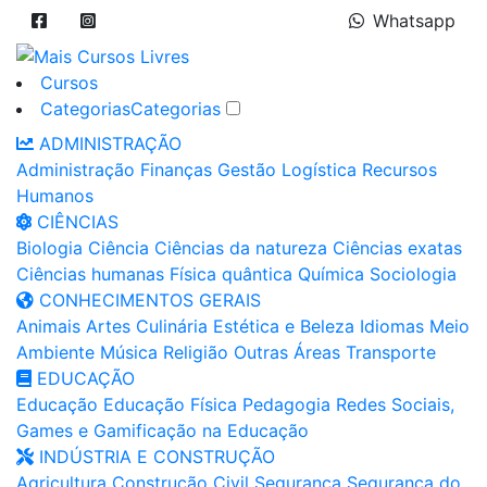
Whatsapp
Cursos
Categorias
Categorias
ADMINISTRAÇÃO
Administração
Finanças
Gestão
Logística
Recursos
Humanos
CIÊNCIAS
Biologia
Ciência
Ciências da natureza
Ciências exatas
Ciências humanas
Física quântica
Química
Sociologia
CONHECIMENTOS GERAIS
Animais
Artes
Culinária
Estética e Beleza
Idiomas
Meio
Ambiente
Música
Religião
Outras Áreas
Transporte
EDUCAÇÃO
Educação
Educação Física
Pedagogia
Redes Sociais,
Games e Gamificação na Educação
INDÚSTRIA E CONSTRUÇÃO
Agricultura
Construção Civil
Segurança
Segurança do