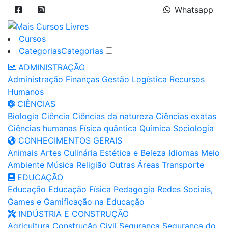
Whatsapp
Cursos
Categorias
Categorias
ADMINISTRAÇÃO
Administração
Finanças
Gestão
Logística
Recursos
Humanos
CIÊNCIAS
Biologia
Ciência
Ciências da natureza
Ciências exatas
Ciências humanas
Física quântica
Química
Sociologia
CONHECIMENTOS GERAIS
Animais
Artes
Culinária
Estética e Beleza
Idiomas
Meio
Ambiente
Música
Religião
Outras Áreas
Transporte
EDUCAÇÃO
Educação
Educação Física
Pedagogia
Redes Sociais,
Games e Gamificação na Educação
INDÚSTRIA E CONSTRUÇÃO
Agricultura
Construção Civil
Segurança
Segurança do