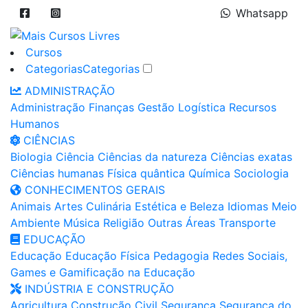
Whatsapp
Cursos
Categorias
Categorias
ADMINISTRAÇÃO
Administração
Finanças
Gestão
Logística
Recursos
Humanos
CIÊNCIAS
Biologia
Ciência
Ciências da natureza
Ciências exatas
Ciências humanas
Física quântica
Química
Sociologia
CONHECIMENTOS GERAIS
Animais
Artes
Culinária
Estética e Beleza
Idiomas
Meio
Ambiente
Música
Religião
Outras Áreas
Transporte
EDUCAÇÃO
Educação
Educação Física
Pedagogia
Redes Sociais,
Games e Gamificação na Educação
INDÚSTRIA E CONSTRUÇÃO
Agricultura
Construção Civil
Segurança
Segurança do