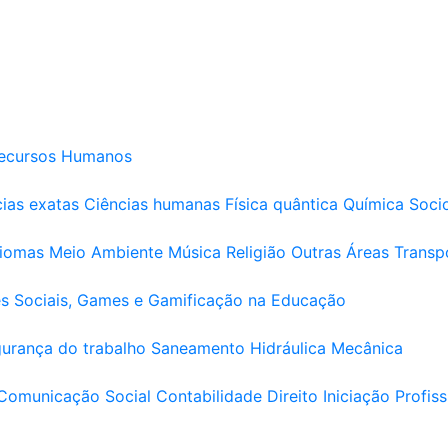
ecursos Humanos
ias exatas
Ciências humanas
Física quântica
Química
Soci
diomas
Meio Ambiente
Música
Religião
Outras Áreas
Transp
s Sociais, Games e Gamificação na Educação
urança do trabalho
Saneamento
Hidráulica
Mecânica
Comunicação Social
Contabilidade
Direito
Iniciação Profiss