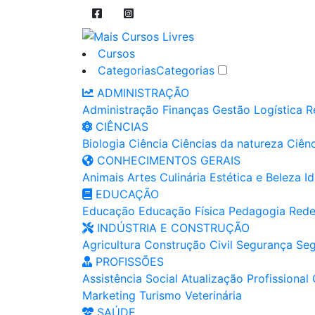
Cursos
Categorias
Categorias
ADMINISTRAÇÃO
Administração
Finanças
Gestão
Logística
R
CIÊNCIAS
Biologia
Ciência
Ciências da natureza
Ciênc
CONHECIMENTOS GERAIS
Animais
Artes
Culinária
Estética e Beleza
I
EDUCAÇÃO
Educação
Educação Física
Pedagogia
Rede
INDÚSTRIA E CONSTRUÇÃO
Agricultura
Construção Civil
Segurança
Seg
PROFISSÕES
Assistência Social
Atualização Profissional
Marketing
Turismo
Veterinária
SAÚDE